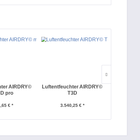
hter AIRDRY©
Luftentfeuchter AIRDRY©
Luften
 D pro
T3D
HANDYDR
,65 € *
3.540,25 € *
4.74