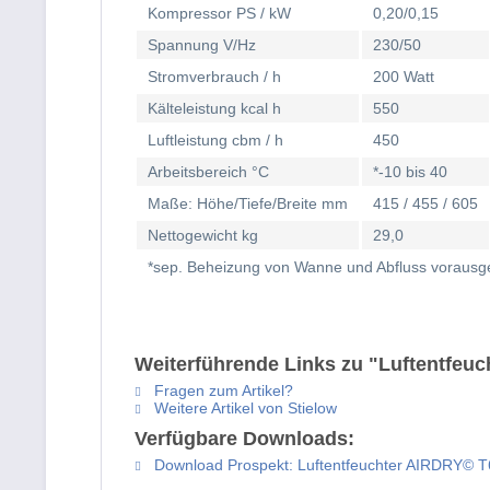
Kompressor PS / kW
0,20/0,15
Spannung V/Hz
230/50
Stromverbrauch / h
200 Watt
Kälteleistung kcal h
550
Luftleistung cbm / h
450
Arbeitsbereich °C
*-10 bis 40
Maße: Höhe/Tiefe/Breite mm
415 / 455 / 605
Nettogewicht kg
29,0
*sep. Beheizung von Wanne und Abfluss vorausg
Weiterführende Links zu "Luftentfeu
Fragen zum Artikel?
Weitere Artikel von Stielow
Verfügbare Downloads:
Download Prospekt: Luftentfeuchter AIRDRY© 