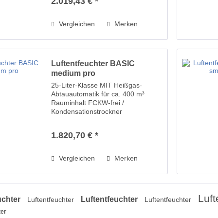
2.019,43 € *
Industrielenkrollen abnehmbar
Griffschalen beidseitig Kältemittel
nach...
Vergleichen
Merken
Luftentfeuchter BASIC
medium pro
25-Liter-Klasse MIT Heißgas-
Abtauautomatik für ca. 400 m³
Rauminhalt FCKW-frei /
Kondensationstrockner
verfahrensbedingte
Energierückgewinnung 0,25
1.820,70 € *
PS/0,18 kW-
Hochleistungskompressor -
reduzierte Drehzahl für
Vergleichen
Merken
Dauerbetrieb ermöglicht...
Luft
uchter
Luftentfeuchter
Luftentfeuchter
Luftentfeuchter
ter