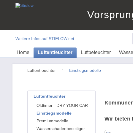
Vorsprun
Weitere Infos auf STIELOW.net
Home
Luftentfeuchter
Luftbefeuchter
Wasse
Luftentfeuchter
Einstiegsmodelle
Luftentfeuchter
Kommunen 
Oldtimer - DRY YOUR CAR
Einstiegsmodelle
Wir bieten
Premiummodelle
Wasserschadenbeseitiger