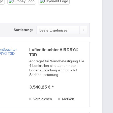
Sortierung:
Luftentfeuchter AIRDRY©
T3D
Aggregat für Wandbefestigung Die
4 Lenkrollen sind abnehmbar –
Bodenaufstellung ist möglich !
Serienausstattung
Gewindeablaufstutzen 1/2“ für
ständigen Wasserablauf
3.540,25 € *
Industrielenkrollen abnehmbar
Griffschalen beidseitig Kältemittel
nach...
Vergleichen
Merken