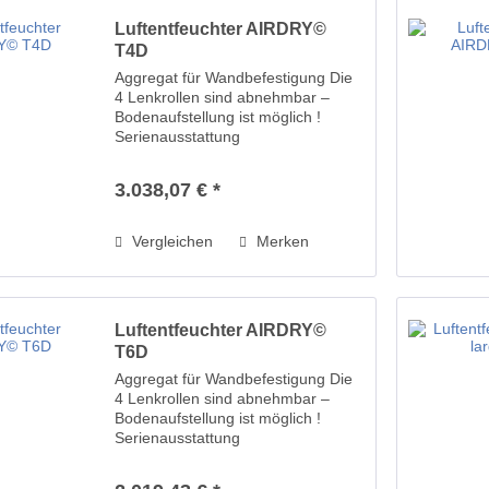
Luftentfeuchter AIRDRY©
T4D
Aggregat für Wandbefestigung Die
4 Lenkrollen sind abnehmbar –
Bodenaufstellung ist möglich !
Serienausstattung
Gewindeablaufstutzen 1/2“ für
ständigen Wasserablauf
3.038,07 € *
Industrielenkrollen abnehmbar
Griffschalen beidseitig Kältemittel
nach...
Vergleichen
Merken
Luftentfeuchter AIRDRY©
T6D
Aggregat für Wandbefestigung Die
4 Lenkrollen sind abnehmbar –
Bodenaufstellung ist möglich !
Serienausstattung
Gewindeablaufstutzen 1/2“ für
ständigen Wasserablauf