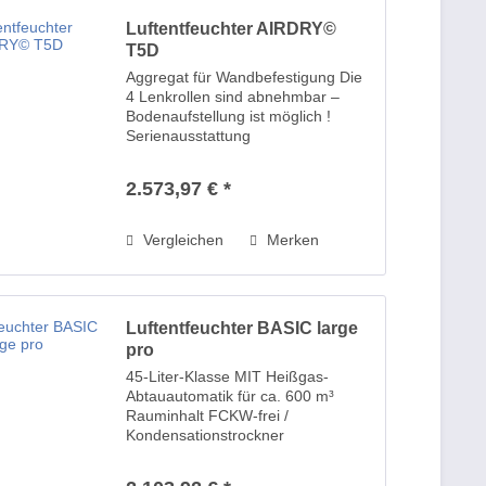
Luftentfeuchter AIRDRY©
T5D
Aggregat für Wandbefestigung Die
4 Lenkrollen sind abnehmbar –
Bodenaufstellung ist möglich !
Serienausstattung
Gewindeablaufstutzen 1/2“ für
ständigen Wasserablauf
2.573,97 € *
Industrielenkrollen abnehmbar
Griffschalen beidseitig Kältemittel
nach...
Vergleichen
Merken
Luftentfeuchter BASIC large
pro
45-Liter-Klasse MIT Heißgas-
Abtauautomatik für ca. 600 m³
Rauminhalt FCKW-frei /
Kondensationstrockner
verfahrensbedingte
Energierückgewinnung 0,33