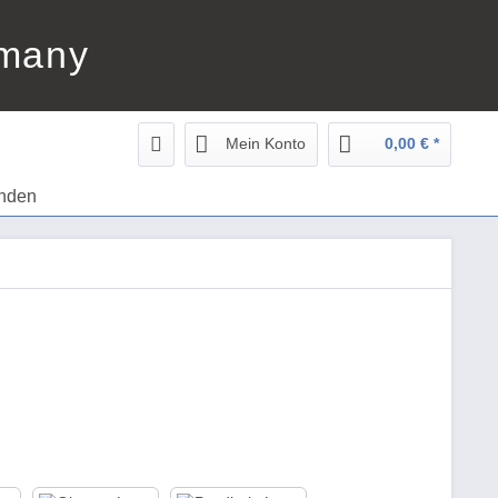
rmany
Mein Konto
0,00 € *
nden