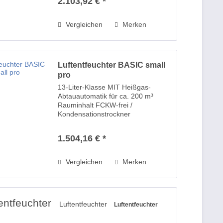
2.103,92 € *
PS/0,24 kW-
Hochleistungskompressor -
reduzierte Drehzahl für
Vergleichen
Merken
Dauerbetrieb ermöglicht...
Luftentfeuchter BASIC small
pro
13-Liter-Klasse MIT Heißgas-
Abtauautomatik für ca. 200 m³
Rauminhalt FCKW-frei /
Kondensationstrockner
verfahrensbedingte
Energierückgewinnung 0,2 PS/0,15
1.504,16 € *
kW-Hochleistungskompressor -
reduzierte Drehzahl für
Dauerbetrieb ermöglicht...
Vergleichen
Merken
entfeuchter
Luftentfeuchter
Luftentfeuchter