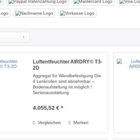
Luftentfeuchter AIRDRY© T3-
2D
Aggregat für Wandbefestigung Die
4 Lenkrollen sind abnehmbar –
Bodenaufstellung ist möglich !
Serienausstattung
Gewindeablaufstutzen 1/2“ für
ständigen Wasserablauf
4.055,52 € *
Industrielenkrollen abnehmbar
Griffschalen beidseitig Kältemittel
nach...
Vergleichen
Merken