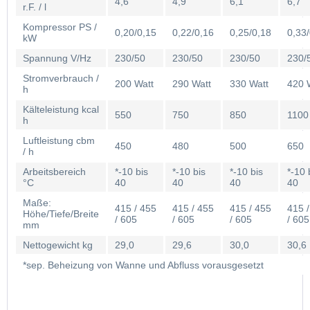
4,6
4,9
6,1
6,7
r.F. / l
Kompressor PS /
0,20/0,15
0,22/0,16
0,25/0,18
0,33
kW
Spannung V/Hz
230/50
230/50
230/50
230/
Stromverbrauch /
200 Watt
290 Watt
330 Watt
420 
h
Kälteleistung kcal
550
750
850
1100
h
Luftleistung cbm
450
480
500
650
/ h
Arbeitsbereich
*-10 bis
*-10 bis
*-10 bis
*-10 
°C
40
40
40
40
Maße:
415 / 455
415 / 455
415 / 455
415 
Höhe/Tiefe/Breite
/ 605
/ 605
/ 605
/ 605
mm
Nettogewicht kg
29,0
29,6
30,0
30,6
*sep. Beheizung von Wanne und Abfluss vorausgesetzt