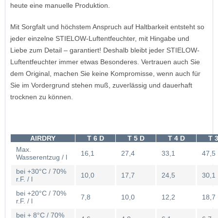
heute eine manuelle Produktion.
Mit Sorgfalt und höchstem Anspruch auf Haltbarkeit entsteht so
jeder einzelne STIELOW-Luftentfeuchter, mit Hingabe und
Liebe zum Detail – garantiert! Deshalb bleibt jeder STIELOW-
Luftentfeuchter immer etwas Besonderes. Vertrauen auch Sie
dem Original, machen Sie keine Kompromisse, wenn auch für
Sie im Vordergrund stehen muß, zuverlässig und dauerhaft
trocknen zu können.
AIRDRY
T 6 D
T 5 D
T 4 D
T 
Max.
16,1
27,4
33,1
47,5
Wasserentzug / l
bei +30°C / 70%
10,0
17,7
24,5
30,1
r.F. / l
bei +20°C / 70%
7,8
10,0
12,2
18,7
r.F. / l
bei + 8°C / 70%