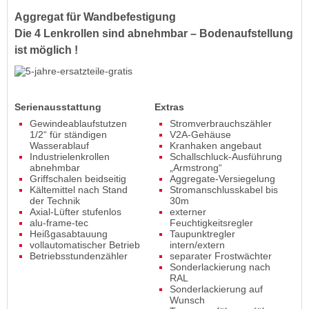
Aggregat für Wandbefestigung
Die 4 Lenkrollen sind abnehmbar – Bodenaufstellung
ist möglich !
Serienausstattung
Extras
Gewindeablaufstutzen
Stromverbrauchszähler
1/2“ für ständigen
V2A-Gehäuse
Wasserablauf
Kranhaken angebaut
Industrielenkrollen
Schallschluck-Ausführung
abnehmbar
„Armstrong“
Griffschalen beidseitig
Aggregate-Versiegelung
Kältemittel nach Stand
Stromanschlusskabel bis
der Technik
30m
Axial-Lüfter stufenlos
externer
alu-frame-tec
Feuchtigkeitsregler
Heißgasabtauung
Taupunktregler
vollautomatischer Betrieb
intern/extern
Betriebsstundenzähler
separater Frostwächter
Sonderlackierung nach
RAL
Sonderlackierung auf
Wunsch