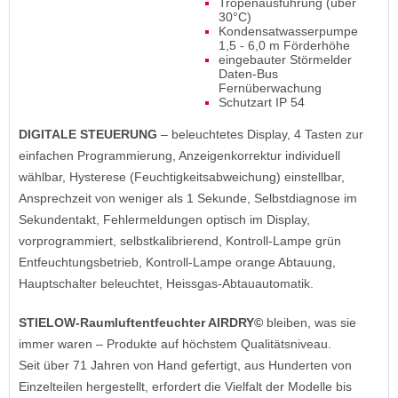
Tropenausführung (über
30°C)
Kondensatwasserpumpe
1,5 - 6,0 m Förderhöhe
eingebauter Störmelder
Daten-Bus
Fernüberwachung
Schutzart IP 54
DIGITALE STEUERUNG
– beleuchtetes Display, 4 Tasten zur
einfachen Programmierung, Anzeigenkorrektur individuell
wählbar, Hysterese (Feuchtigkeitsabweichung) einstellbar,
Ansprechzeit von weniger als 1 Sekunde, Selbstdiagnose im
Sekundentakt, Fehlermeldungen optisch im Display,
vorprogrammiert, selbstkalibrierend, Kontroll-Lampe grün
Entfeuchtungsbetrieb, Kontroll-Lampe orange Abtauung,
Hauptschalter beleuchtet, Heissgas-Abtauautomatik.
STIELOW-Raumluftentfeuchter AIRDRY©
bleiben, was sie
immer waren – Produkte auf höchstem Qualitätsniveau.
Seit über 71 Jahren von Hand gefertigt, aus Hunderten von
Einzelteilen hergestellt, erfordert die Vielfalt der Modelle bis