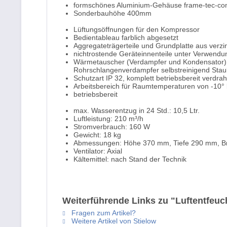
formschönes Aluminium-Gehäuse frame-tec-com
Sonderbauhöhe 400mm
Lüftungsöffnungen für den Kompressor
Bedientableau farblich abgesetzt
Aggregateträgerteile und Grundplatte aus verz
nichtrostende Geräteinnenteile unter Verwendu
Wärmetauscher (Verdampfer und Kondensator) a
Rohrschlangenverdampfer selbstreinigend Stau
Schutzart IP 32, komplett betriebsbereit verdr
Arbeitsbereich für Raumtemperaturen von -10° 
betriebsbereit
max. Wasserentzug in 24 Std.: 10,5 Ltr.
Luftleistung: 210 m³/h
Stromverbrauch: 160 W
Gewicht: 18 kg
Abmessungen: Höhe 370 mm, Tiefe 290 mm, B
Ventilator: Axial
Kältemittel: nach Stand der Technik
Weiterführende Links zu "Luftentfeuc
Fragen zum Artikel?
Weitere Artikel von Stielow