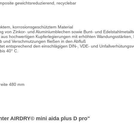
posite gewichtsreduzierend, recyclebar
inktem, korrosionsgeschütztem Material
ng von Zinkor- und Aluminiumblechen sowie Bunt- und Edelstahlmetallt
us hochwertigen Kupferlegierungen mit erhöhten Wandungsstärken, Ko
b und Verschmutzungen fließen in den Abfluß
ahtet entsprechend den einschlägigen DIN-, VDE- und Unfallverhütungs
bis 40° C.
reite 480 mm
hter AIRDRY© mini aida plus D pro"