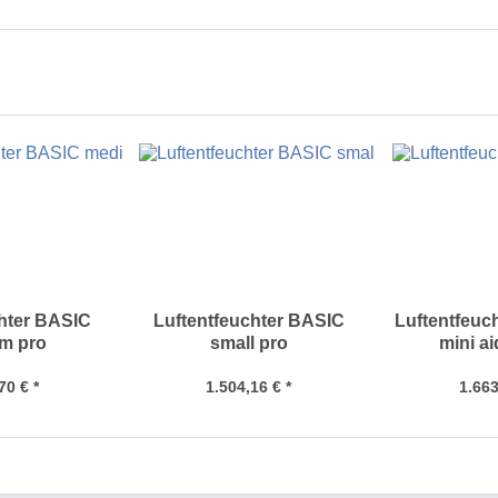
chter BASIC
Luftentfeuchter BASIC
Luftentfeuc
m pro
small pro
mini ai
70 € *
1.504,16 € *
1.663