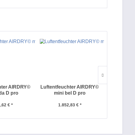
hter AIRDRY©
Luftentfeuchter AIRDRY©
Luftentfeu
da D pro
mini bel D pro
min
,62 € *
1.852,83 € *
1.58