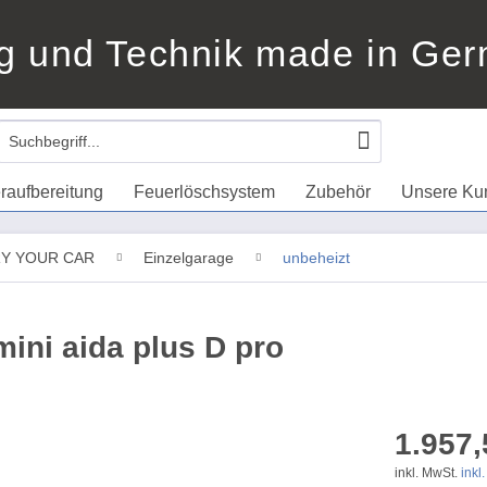
g und Technik made in Ge
raufbereitung
Feuerlöschsystem
Zubehör
Unsere Ku
DRY YOUR CAR
Einzelgarage
unbeheizt
ini aida plus D pro
1.957,
inkl. MwSt.
inkl