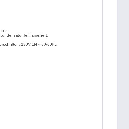
eilen
ndensator feinlamelliert,
vorschriften, 230V 1N ~ 50/60Hz