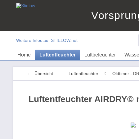
Vorsprun
Weitere Infos auf STIELOW.net
Home
Luftentfeuchter
Luftbefeuchter
Wasse
Übersicht
Luftentfeuchter
Oldtimer - 
Luftentfeuchter AIRDRY© m