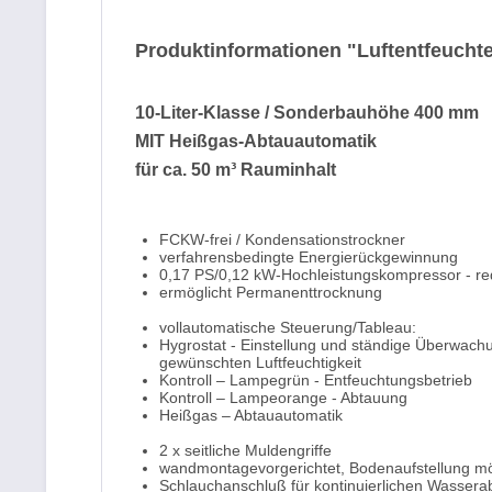
Produktinformationen "Luftentfeucht
10-Liter-Klasse / Sonderbauhöhe 400 mm
MIT Heißgas-Abtauautomatik
für ca. 50 m³ Rauminhalt
FCKW-frei / Kondensationstrockner
verfahrensbedingte Energierückgewinnung
0,17 PS/0,12 kW-Hochleistungskompressor - red
ermöglicht Permanenttrocknung
vollautomatische Steuerung/Tableau:
Hygrostat - Einstellung und ständige Überwachun
gewünschten Luftfeuchtigkeit
Kontroll – Lampegrün - Entfeuchtungsbetrieb
Kontroll – Lampeorange - Abtauung
Heißgas – Abtauautomatik
2 x seitliche Muldengriffe
wandmontagevorgerichtet, Bodenaufstellung mö
Schlauchanschluß für kontinuierlichen Wassera